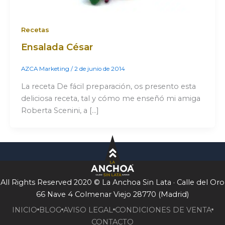
Recetas
Ensalada César
AZCA Marketing
/
2 de junio de 2014
La receta De fácil preparación, os presento esta
deliciosa receta, tal y cómo me enseñó mi amiga
Roberta Scenini, a […]
All Rights Reserved 2020 © La Anchoa Sin Lata · Calle del Oro
66 Nave 4 Colmenar Viejo 28770 (Madrid)
INICIO
BLOG
AVISO LEGAL
CONDICIONES DE VENTA
CONTACTO